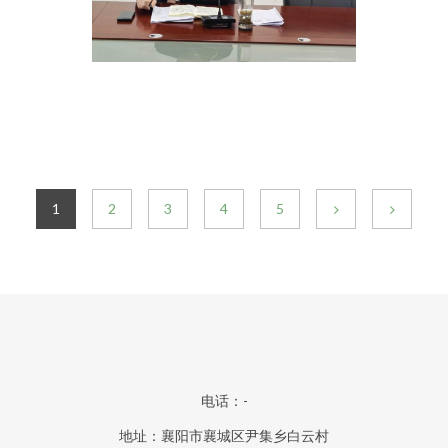
1
2
3
4
5
电话：-
地址：襄阳市襄城区尹集乡白云村