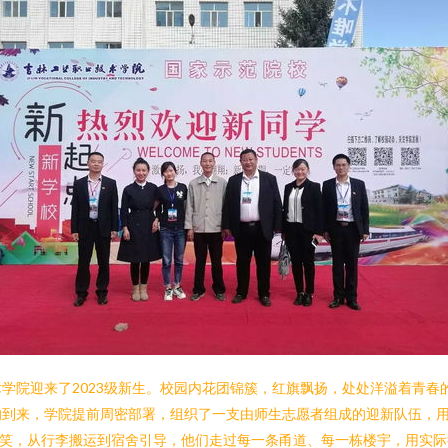
学院迎来了2023级新生。校园内花团锦簇，红旗飘扬，处处洋溢着青春
到来，学院提前周密部署，组织了一支由师生志愿者组成的迎新队伍，用专
微笑，从行李搬运到宿舍引导，他们走过每一条甬道、每一栋楼宇，用实际