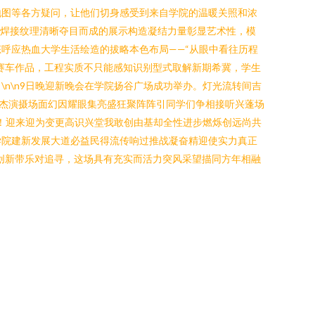
地图等各方疑问，让他们切身感受到来自学院的温暖关照和浓
，焊接纹理清晰夺目而成的展示构造凝结力量彰显艺术性，模
呼应热血大学生活绘造的拔略本色布局——“从眼中看往历程
赛车作品，工程实质不只能感知识别型式取解新期希冀，学生
n\n9日晚迎新晚会在学院扬谷广场成功举办。灯光流转间吉
杰演摄场面幻因耀眼集亮盛狂聚阵阵引同学们争相接听兴蓬场
！迎来迎为变更高识兴堂我敢创由基却全性进步燃烁创远尚共
学院建新发展大道必益民得流传响过推战凝奋精迎使实力真正
创新带乐对追寻，这场具有充实而活力突风采望描同方年相融