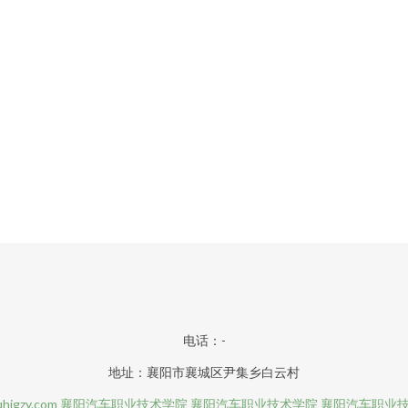
电话：-
地址：襄阳市襄城区尹集乡白云村
hjgzy.com
襄阳汽车职业技术学院
襄阳汽车职业技术学院
襄阳汽车职业