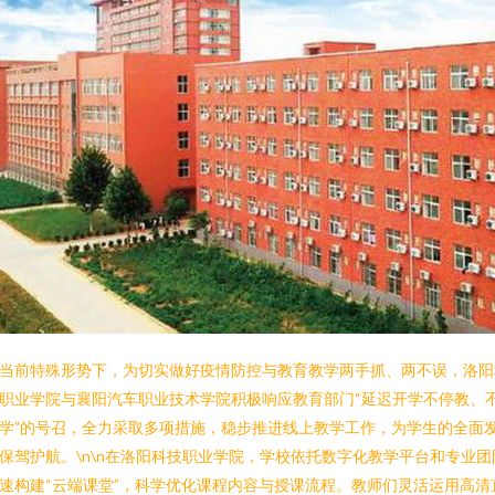
当前特殊形势下，为切实做好疫情防控与教育教学两手抓、两不误，洛阳
职业学院与襄阳汽车职业技术学院积极响应教育部门“延迟开学不停教、
学”的号召，全力采取多项措施，稳步推进线上教学工作，为学生的全面
保驾护航。\n\n在洛阳科技职业学院，学校依托数字化教学平台和专业团
速构建“云端课堂”，科学优化课程内容与授课流程。教师们灵活运用高清