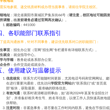
学校地址
需实地参观、递交纸质材料或办理当面事务，请前往学院主校区。
细地址
：湖北省襄阳市襄城区尹集东街66号（
请注意，校区地址可能因
所调整，出发前请务必通过官网再次确认
）。
邮政编码
：441000
四、各职能部门联系指引
了提高沟通效率，针对不同事务，建议优先联系对口的职能部门：
生事宜
：招生办公室（官网“招生网”专栏通常有详细联系方式）。
生就业
：就业指导中心。
学与学籍
：教务处或各系部办公室。
企合作
：合作交流处或就业办。
五、使用建议与温馨提示
信息核实
：联系方式可能随时间更新，尤其电话号码和官网网址。建
在进行重要沟通前，优先访问
学院官方网站
的“联系我们”或“首页底
部”板块，获取最新、最准确的联络信息。
有效沟通
：联系时请清晰说明事由，如“咨询2024年某某专业招生计
划”，并准备好相关考生号、姓名等信息，以便工作人员快速高效地
供帮助。
注意时段
：非紧急事务，请尽量在工作时间内联系，避免在节假日或