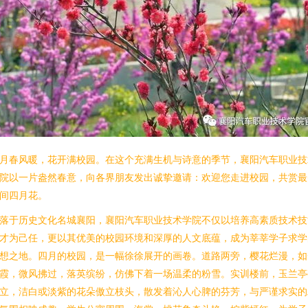
月春风暖，花开满校园。在这个充满生机与诗意的季节，襄阳汽车职业技
院以一片盎然春意，向各界朋友发出诚挚邀请：欢迎您走进校园，共赏最
间四月花。
落于历史文化名城襄阳，襄阳汽车职业技术学院不仅以培养高素质技术技
才为己任，更以其优美的校园环境和深厚的人文底蕴，成为莘莘学子求学
想之地。四月的校园，是一幅徐徐展开的画卷。道路两旁，樱花烂漫，如
霞，微风拂过，落英缤纷，仿佛下着一场温柔的粉雪。实训楼前，玉兰亭
立，洁白或淡紫的花朵傲立枝头，散发着沁人心脾的芬芳，与严谨求实的