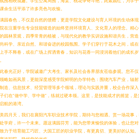
氛围相映成趣。学生公寓周围，海棠、桃花争奇斗艳，姹紫嫣红，为学子
课余生活平添了许多亮色与欢愉。
满园春色，不仅是自然的馈赠，更是学院文化建设与育人环境的生动体现
院在注重学生专业技能锻造的始终坚持环境育人、文化育人的理念。精心
的园林景观，四季常青的植被，与现代化的教学实训设施和谐共生，营造
尚科学、亲近自然、和谐奋进的校园氛围。学子们穿行于花木之间，或在
上手不释卷，或在广场上挥洒青春，知识与花香一同浸润着他们的成长岁
。
此春光正好，学院诚邀广大考生、家长及社会各界朋友莅临参观。您不仅
领略如画风景，更能深度感受学院鲜明的办学特色：围绕汽车产业，辐射
制造、信息技术、经贸管理等多个领域，理论与实践并重，校企合作深入
子们在“做中学、学中做”，练就过硬本领。这里，是技能成才的摇篮，是
启航的港湾。
美四月天，我们在襄阳汽车职业技术学院，期待与您相遇。赏一场花事，
处学府，许一个未来。愿这满园芬芳，能为您带来愉悦的体验，也让您对
致力于培育能工巧匠、大国工匠的职业学院，有更真切、更美好的认知。
襄汽职院，静候您的光临。