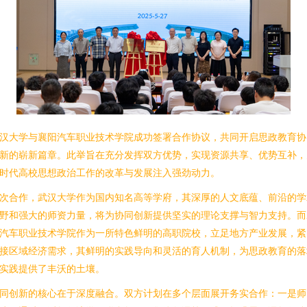
汉大学与襄阳汽车职业技术学院成功签署合作协议，共同开启思政教育协
新的崭新篇章。此举旨在充分发挥双方优势，实现资源共享、优势互补，
时代高校思想政治工作的改革与发展注入强劲动力。
次合作，武汉大学作为国内知名高等学府，其深厚的人文底蕴、前沿的学
野和强大的师资力量，将为协同创新提供坚实的理论支撑与智力支持。而
汽车职业技术学院作为一所特色鲜明的高职院校，立足地方产业发展，紧
接区域经济需求，其鲜明的实践导向和灵活的育人机制，为思政教育的落
实践提供了丰沃的土壤。
同创新的核心在于深度融合。双方计划在多个层面展开务实合作：一是师