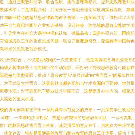
建，通过互派教师访学、联合教研、集体备课等形式，提升思政课教师队
整体水平；二是课程共创，共同开发一批融合理论深度与实践温度、兼具
性与职业特色的精品思政课程与教学资源；三是实践共育，依托武汉大学
术平台与襄阳汽职的产业实训基地，设计跨校、跨地域的思政实践教学项
，引导学生在社会大课堂中深化认知、锤炼品格；四是科研共进，围绕职
育领域思政工作的重点难点问题，联合开展课题研究，探索具有中国特色
教特点的思政教育新模式。
次‘强强联合’，不仅是两校间的一次重要牵手，更是高等教育与职业教育
德树人根本任务上同向同行的生动实践。它打破了传统思政教育可能存在
际壁垒与类型界限，推动了思政教育从‘单兵作战’向‘协同育人’的系统性转
。对于武汉大学而言，这是其社会服务职能与学术资源向下延伸、辐射带
重要体现；对于襄阳汽车职业技术学院而言，这是提升办学内涵、强化思
人实效的重大机遇。
校的协同创新有望产出一系列具有示范意义的成果：一批深受学生欢迎的
‘金课’，一支理论功底扎实、熟悉职教规律的思政教学团队，一套可复制
推广的校际思政协同育人机制。其更深层的意义在于，为构建大中小学思
一体化建设，特别是贯通高等教育与职业教育的思政工作体系，提供了宝