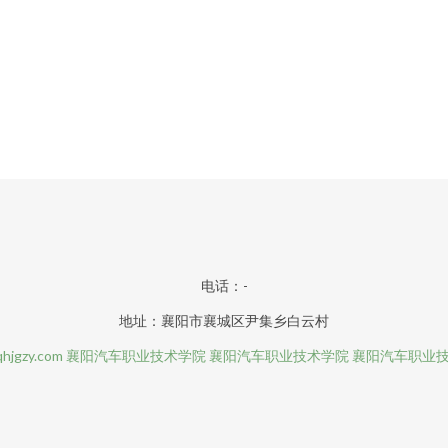
电话：-
地址：襄阳市襄城区尹集乡白云村
hjgzy.com
襄阳汽车职业技术学院
襄阳汽车职业技术学院
襄阳汽车职业